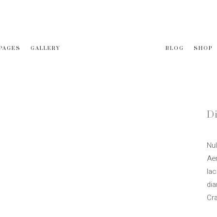
PAGES
GALLERY
BLOG
SHOP
D
Nul
Ae
la
dia
Cr