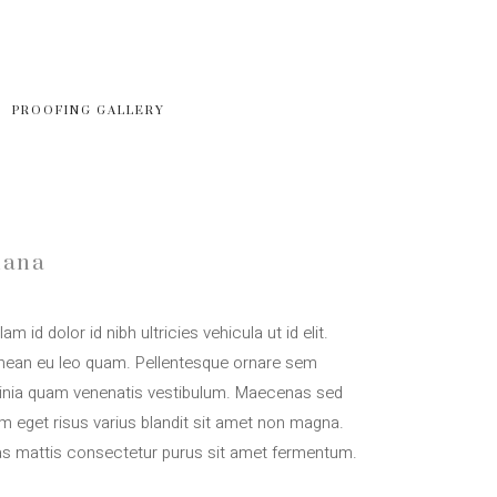
PROOFING GALLERY
iana
lam id dolor id nibh ultricies vehicula ut id elit.
nean eu leo quam. Pellentesque ornare sem
cinia quam venenatis vestibulum. Maecenas sed
m eget risus varius blandit sit amet non magna.
as mattis consectetur purus sit amet fermentum.