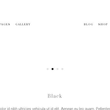
PAGES
GALLERY
BLOG
SHOP
Black
olor id nibh ultricies vehicula ut id elit. Aenean eu leo quam. Pellent