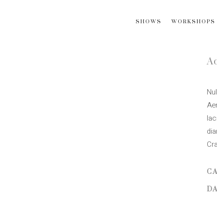
SHOWS
WORKSHOPS
A
Nul
Ae
la
dia
Cr
C
DA