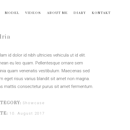
MODEL
VIDEOS
ABOUT ME
DIARY
KONTAKT
dria
lam id dolor id nibh ultricies vehicula ut id elit.
nean eu leo quam. Pellentesque ornare sem
cinia quam venenatis vestibulum. Maecenas sed
m eget risus varius blandit sit amet non magna.
as mattis consectetur purus sit amet fermentum.
Showcase
ATEGORY:
10. August 2017
TE: